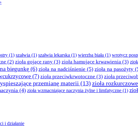
»
stry
(1)
szałwia
(1)
szałwia lekarska
(1)
wierzba biała
(1)
wrotycz posp
zne
(2)
zioła gojące rany
(3)
zioła hamujące krwawienia
(3)
zio
 na biegunkę
(6)
zioła na nadciśnienie
(5)
zioła na pasożyty
(
iwcukrzycowe
(7)
zioła przeciwkrwotoczne
(3)
zioła przeciw
zyspieszające przemianę materii
(13)
zioła rozkurczowe
zio
naczynia
(4)
zioła wzmacniające naczynia żylne i limfatyczne
(1)
i i działanie