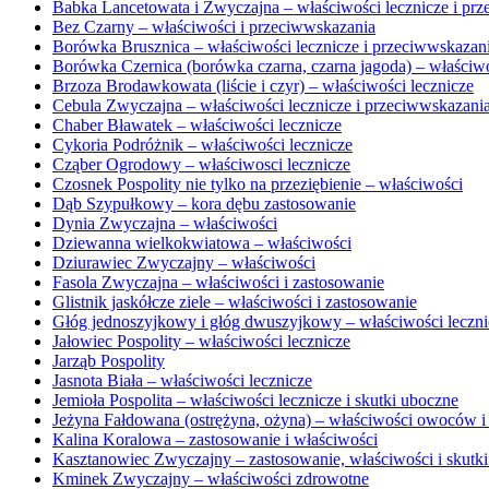
Babka Lancetowata i Zwyczajna – właściwości lecznicze i pr
Bez Czarny – właściwości i przeciwwskazania
Borówka Brusznica – właściwości lecznicze i przeciwwskazan
Borówka Czernica (borówka czarna, czarna jagoda) – właściw
Brzoza Brodawkowata (liście i czyr) – właściwości lecznicze
Cebula Zwyczajna – właściwości lecznicze i przeciwwskazani
Chaber Bławatek – właściwości lecznicze
Cykoria Podróżnik – właściwości lecznicze
Cząber Ogrodowy – właściwosci lecznicze
Czosnek Pospolity nie tylko na przeziębienie – właściwości
Dąb Szypułkowy – kora dębu zastosowanie
Dynia Zwyczajna – właściwości
Dziewanna wielkokwiatowa – właściwości
Dziurawiec Zwyczajny – właściwości
Fasola Zwyczajna – właściwości i zastosowanie
Glistnik jaskółcze ziele – właściwości i zastosowanie
Głóg jednoszyjkowy i głóg dwuszyjkowy – właściwości leczni
Jałowiec Pospolity – właściwości lecznicze
Jarząb Pospolity
Jasnota Biała – właściwości lecznicze
Jemioła Pospolita – właściwości lecznicze i skutki uboczne
Jeżyna Fałdowana (ostrężyna, ożyna) – właściwości owoców i l
Kalina Koralowa – zastosowanie i właściwości
Kasztanowiec Zwyczajny – zastosowanie, właściwości i skutk
Kminek Zwyczajny – właściwości zdrowotne