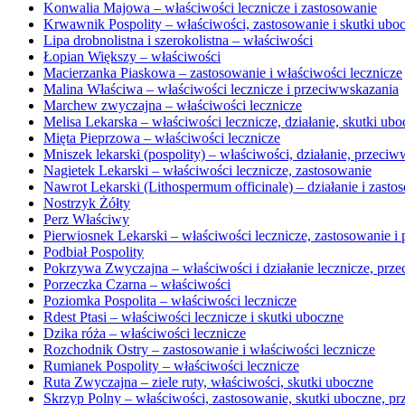
Konwalia Majowa – właściwości lecznicze i zastosowanie
Krwawnik Pospolity – właściwości, zastosowanie i skutki ubo
Lipa drobnolistna i szerokolistna – właściwości
Łopian Większy – właściwości
Macierzanka Piaskowa – zastosowanie i właściwości lecznicze
Malina Właściwa – właściwości lecznicze i przeciwwskazania
Marchew zwyczajna – właściwości lecznicze
Melisa Lekarska – właściwości lecznicze, działanie, skutki ub
Mięta Pieprzowa – właściwości lecznicze
Mniszek lekarski (pospolity) – właściwości, działanie, przeci
Nagietek Lekarski – właściwości lecznicze, zastosowanie
Nawrot Lekarski (Lithospermum officinale) – działanie i zasto
Nostrzyk Żółty
Perz Właściwy
Pierwiosnek Lekarski – właściwości lecznicze, zastosowanie i
Podbiał Pospolity
Pokrzywa Zwyczajna – właściwości i działanie lecznicze, prz
Porzeczka Czarna – właściwości
Poziomka Pospolita – właściwości lecznicze
Rdest Ptasi – właściwości lecznicze i skutki uboczne
Dzika róża – właściwości lecznicze
Rozchodnik Ostry – zastosowanie i właściwości lecznicze
Rumianek Pospolity – właściwości lecznicze
Ruta Zwyczajna – ziele ruty, właściwości, skutki uboczne
Skrzyp Polny – właściwości, zastosowanie, skutki uboczne, p