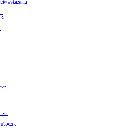
zeciwwskazania
ia
ości
a
cze
iści
i uboczne