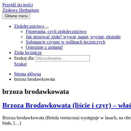
Przejdź do treści
Ziołowe Herbarium
Główne menu
Ziołolecznictwo
Fitoterapia, czyli ziołolecznictwo
Jak stosować zioła? wywar, napar, wyciąg, ekstrakt
Substancje czynne w roślinach leczniczych
Ostrożnie z ziołami!
Zioła lecznicze
Szukaj dla:
Szukaj
Strona główna
brzoza brodawkowata
brzoza brodawkowata
Brzoza Brodawkowata (liście i czyr) – właś
Brzoza brodawkowata (Betula verrucosa) występuje w lasach, na obrze
biała, […]