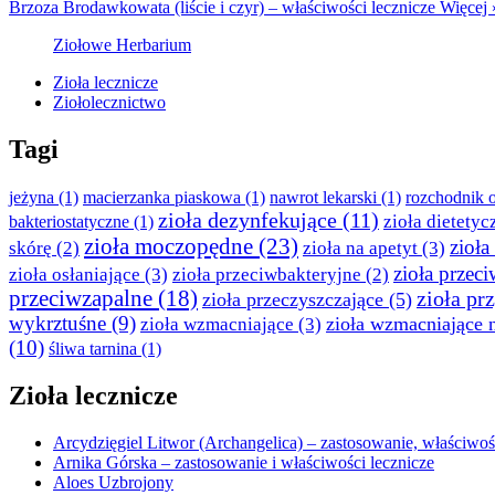
Brzoza Brodawkowata (liście i czyr) – właściwości lecznicze
Więcej 
Ziołowe Herbarium
Zioła lecznicze
Ziołolecznictwo
Tagi
jeżyna
(1)
macierzanka piaskowa
(1)
nawrot lekarski
(1)
rozchodnik o
zioła dezynfekujące
(11)
zioła dietetyc
bakteriostatyczne
(1)
zioła moczopędne
(23)
zioła
skórę
(2)
zioła na apetyt
(3)
zioła przec
zioła osłaniające
(3)
zioła przeciwbakteryjne
(2)
przeciwzapalne
(18)
zioła pr
zioła przeczyszczające
(5)
wykrztuśne
(9)
zioła wzmacniające 
zioła wzmacniające
(3)
(10)
śliwa tarnina
(1)
Zioła lecznicze
Arcydzięgiel Litwor (Archangelica) – zastosowanie, właściwośc
Arnika Górska – zastosowanie i właściwości lecznicze
Aloes Uzbrojony