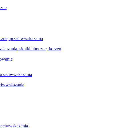
czne
oczne, przeciwwskazania
wwskazania, skutki uboczne, korzeń
sowanie
 przeciwwskazania
eciwwskazania
rzeciwwskazania