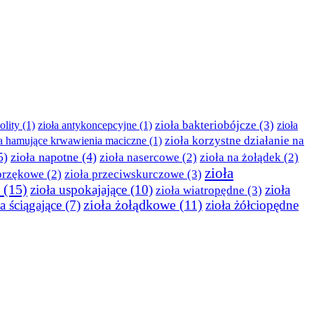
zioła bakteriobójcze
(3)
olity
(1)
zioła antykoncepcyjne
(1)
zioła
zioła korzystne działanie na
ła hamujące krwawienia maciczne
(1)
5)
zioła napotne
(4)
zioła nasercowe
(2)
zioła na żołądek
(2)
zioła
obrzękowe
(2)
zioła przeciwskurczowe
(3)
(15)
zioła uspokajające
(10)
zioła
zioła wiatropędne
(3)
ła ściągające
(7)
zioła żołądkowe
(11)
zioła żółciopędne