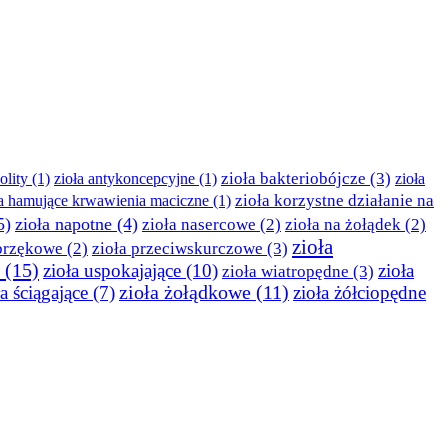
zioła bakteriobójcze
(3)
olity
(1)
zioła antykoncepcyjne
(1)
zioła
zioła korzystne działanie na
ła hamujące krwawienia maciczne
(1)
5)
zioła napotne
(4)
zioła nasercowe
(2)
zioła na żołądek
(2)
zioła
obrzękowe
(2)
zioła przeciwskurczowe
(3)
(15)
zioła uspokajające
(10)
zioła
zioła wiatropędne
(3)
ła ściągające
(7)
zioła żołądkowe
(11)
zioła żółciopędne