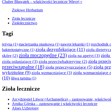
Chaber Bławatek – właściwości lecznicze
Więcej »
Ziołowe Herbarium
Zioła lecznicze
Ziołolecznictwo
Tagi
jeżyna
(1)
macierzanka piaskowa
(1)
nawrot lekarski
(1)
rozchodnik o
zioła dezynfekujące
(11)
zioła dietetyc
bakteriostatyczne
(1)
zioła moczopędne
(23)
zioła
skórę
(2)
zioła na apetyt
(3)
zioła przec
zioła osłaniające
(3)
zioła przeciwbakteryjne
(2)
przeciwzapalne
(18)
zioła pr
zioła przeczyszczające
(5)
wykrztuśne
(9)
zioła wzmacniające 
zioła wzmacniające
(3)
(10)
śliwa tarnina
(1)
Zioła lecznicze
Arcydzięgiel Litwor (Archangelica) – zastosowanie, właściwośc
Arnika Górska – zastosowanie i właściwości lecznicze
Aloes Uzbrojony