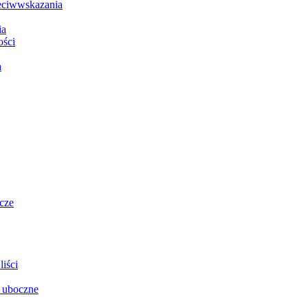
zeciwwskazania
ia
ości
a
cze
iści
i uboczne