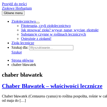
Przejdź do treści
Ziołowe Herbarium
Główne menu
Ziołolecznictwo
Fitoterapia, czyli ziołolecznictwo
Jak stosować zioła? wywar, napar, wyciąg, ekstrakt
Substancje czynne w roślinach leczniczych
Ostrożnie z ziołami!
Zioła lecznicze
Szukaj dla:
Szukaj
Strona główna
chaber bławatek
chaber bławatek
Chaber Bławatek – właściwości lecznicze
Chaber bławatek (Centaurea cyanus) to roślina pospolita, rośnie w 
od maja do […]