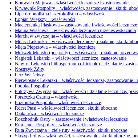
Konwalia Majowa – właściwości lecznicze i zastosowanie
Krwawnik Pospolity – właściwości, zastosowanie i skutki ubo
Lipa drobnolistna i szerokolistna – właściwości
Łopian Większy – właściwości
Macierzanka Piaskowa – zastosowanie i właściwości lecznicze
Malina Właściwa – właściwości lecznicze i przeciwwskazania
Marchew zwyczajna – właściwości lecznicze
Melisa Lekarska – właściwości lecznicze, działanie, skutki ub
Mięta Pieprzowa – właściwości lecznicze
Mniszek lekarski (pospolity) – właściwości, działanie, przeci
Nagietek Lekarski – właściwości lecznicze, zastosowanie
Nawrot Lekarski (Lithospermum officinale) – działanie i zasto
Nostrzyk Żółty
Perz Właściwy
Pierwiosnek Lekarski – właściwości lecznicze, zastosowanie i
Podbiał Pospolity
Pokrzywa Zwyczajna – właściwości i działanie lecznicze, prz
Porzeczka Czarna – właściwości
Poziomka Pospolita – właściwości lecznicze
Rdest Ptasi – właściwości lecznicze i skutki uboczne
Dzika róża – właściwości lecznicze
Rozchodnik Ostry – zastosowanie i właściwości lecznicze
Rumianek Pospolity – właściwości lecznicze
Ruta Zwyczajna – ziele ruty, właściwości, skutki uboczne
Skrzyp Polny – właściwości, zastosowanie, skutki uboczne, p