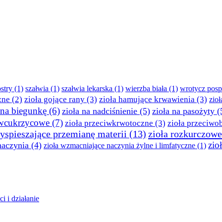
stry
(1)
szałwia
(1)
szałwia lekarska
(1)
wierzba biała
(1)
wrotycz posp
zne
(2)
zioła gojące rany
(3)
zioła hamujące krwawienia
(3)
zio
 na biegunkę
(6)
zioła na nadciśnienie
(5)
zioła na pasożyty
(
iwcukrzycowe
(7)
zioła przeciwkrwotoczne
(3)
zioła przeciw
zyspieszające przemianę materii
(13)
zioła rozkurczowe
zio
naczynia
(4)
zioła wzmacniające naczynia żylne i limfatyczne
(1)
i i działanie