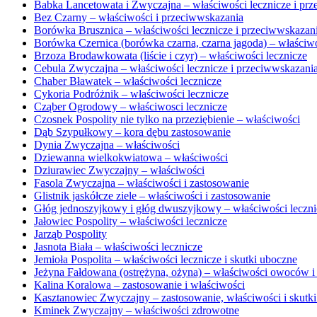
Babka Lancetowata i Zwyczajna – właściwości lecznicze i pr
Bez Czarny – właściwości i przeciwwskazania
Borówka Brusznica – właściwości lecznicze i przeciwwskazan
Borówka Czernica (borówka czarna, czarna jagoda) – właściw
Brzoza Brodawkowata (liście i czyr) – właściwości lecznicze
Cebula Zwyczajna – właściwości lecznicze i przeciwwskazani
Chaber Bławatek – właściwości lecznicze
Cykoria Podróżnik – właściwości lecznicze
Cząber Ogrodowy – właściwosci lecznicze
Czosnek Pospolity nie tylko na przeziębienie – właściwości
Dąb Szypułkowy – kora dębu zastosowanie
Dynia Zwyczajna – właściwości
Dziewanna wielkokwiatowa – właściwości
Dziurawiec Zwyczajny – właściwości
Fasola Zwyczajna – właściwości i zastosowanie
Glistnik jaskółcze ziele – właściwości i zastosowanie
Głóg jednoszyjkowy i głóg dwuszyjkowy – właściwości leczni
Jałowiec Pospolity – właściwości lecznicze
Jarząb Pospolity
Jasnota Biała – właściwości lecznicze
Jemioła Pospolita – właściwości lecznicze i skutki uboczne
Jeżyna Fałdowana (ostrężyna, ożyna) – właściwości owoców i l
Kalina Koralowa – zastosowanie i właściwości
Kasztanowiec Zwyczajny – zastosowanie, właściwości i skutk
Kminek Zwyczajny – właściwości zdrowotne