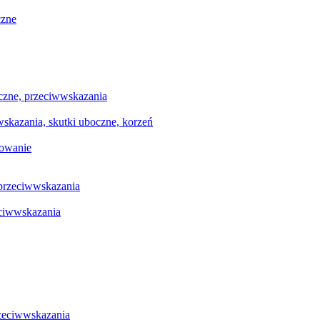
czne
oczne, przeciwwskazania
wwskazania, skutki uboczne, korzeń
sowanie
 przeciwwskazania
eciwwskazania
rzeciwwskazania